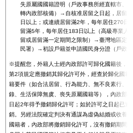
失原屬國國籍證明（戶政事務所經直轄市、
轉內政部核備）→自核准居留之日起，居留滿1
日以上；或連續居留滿2年，每年居住270日
留滿5年，每年居住183日以上（高級專業人
留或居留滿一定期間之限制）→臺灣地區定
民署）→初設戶籍並申請國民身分證（戶政
※提醒您，外籍人士經內政部許可歸化國籍後，除
第2項規定應撤銷其歸化許可外，經查於歸化國籍
籍要件（如合法居留、行為能力、無不良素行、無
錄、生活保障無虞、喪失原屬國籍等），內政部知
日起2年得予撤銷歸化許可；如於許可之日起已逾
銷。另經法院確定判決有通謀為虛偽結婚或收養而
國籍者，內政部將撤銷歸化許可，沒有撤銷期間限