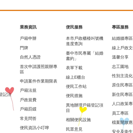
業務資訊
便民服務
專區服務
戶籍申辦
本市戶政櫃檯叫號機
結婚牆專區
進度查詢
門牌
線上戶政文
臺中市民專屬「結婚
自然人憑證
溫馨分享
書約」
首次申請護照親辦專
志工園地
表單下載
區
性別主流化
線上E櫃台
申請案件作業期限表
原住民專區
便民工作站
戶籍法規
登記法
新住民專區
便民措施
戶政規費
人口政策專
異地辦理戶籍登記項
戶籍罰鍰
目
員工專區
常見問答
相關便民設施
檔案開放應
便民資訊小叮嚀
民眾意見
安全及衛生