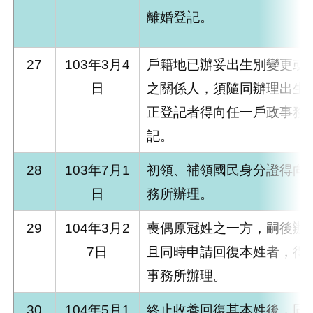
離婚登記。
27
103年3月4
戶籍地已辦妥出生別變更或
日
之關係人，須隨同辦理出生
正登記者得向任一戶政事務
記。
28
103年7月1
初領、補領國民身分證得向
日
務所辦理。
29
104年3月2
喪偶原冠姓之一方，嗣後辦
7日
且同時申請回復本姓者，得
事務所辦理。
30
104年5月1
終止收養回復其本姓後，同