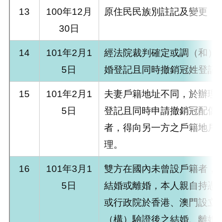
13
100年12月
原住民民族別註記及變更
30日
14
101年2月1
經法院裁判確定或調（和）
5日
婚登記且同時撤銷冠姓登記
15
101年2月1
夫妻戶籍地址不同，於辦理
5日
登記且同時申請撤銷冠配偶
者，得向另一方之戶籍地戶
理。
16
101年3月1
雙方在國內未曾設戶籍者，
5日
結婚或離婚，本人親自持憑
或行政院於香港、澳門設立
（構）驗證後之結婚、離婚