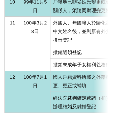
10
99年11月5
戶籍地已辦妥姓氏變更或更
日
關係人，須隨同辦理變更姓
11
100年3月2
外國人、無國籍人於歸化我
8日
中文姓名後，並列原有外文
拼音登記
撤銷認領登記
撤銷未成年子女權利義務行
12
100年7月1
國人戶籍資料所載之外籍配
日
更、更正或補填
經法院裁判確定或調（和）
辦理結婚及離婚登記