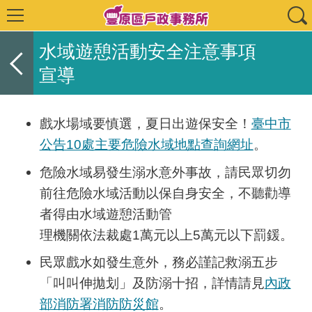
水域遊憩活動安全注意事項
宣導
戲水場域要慎選，夏日出遊保安全！
臺中市
公告10處主要危險水域地點查詢網址
。
危險水域易發生溺水意外事故，請民眾切勿
前往危險水域活動以保自身安全，不聽勸導
者得由水域遊憩活動管
理機關依法裁處1萬元以上5萬元以下罰鍰。
民眾戲水如發生意外，務必謹記救溺五步
「叫叫伸拋划」及防溺十招，詳情請見
內政
部消防署消防防災館
。