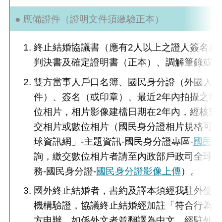
● 應備證件（證明文件須繳驗正本）
終止結婚協議書（應有2人以上之證人簽名或
判決書及確定證明書（正本）、調解筆錄或
雙方當事人戶口名簿、國民身分證（外國人
件）、簽名（或印章）、最近2年內拍攝之符
位相片，相片影像建檔日期在2年內，經核對
交相片或數位相片（國民身分證相片規格可
球資訊網」-主題資訊-國民身分證專區-
國民身
詢，繳交數位相片者請至內政部戶政司全球資
務-國民身分證-
國民身分證影像上傳
）。
國外終止結婚者，書約及譯本須經我駐外使
機構驗證，協議終止結婚經加註「符合行為
方申辦。如係外文者並翻譯為中文，經駐外